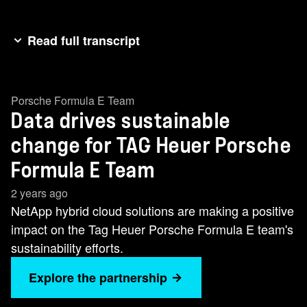
Read full transcript
[字幕已自动生成] 通过与NetApp的合作、 我们在
可持续性方面取得的最大成果之一是能够 让工程
Porsche Formula E Team
师留在运营室中、同时 仍然在运营室中做出关键
Data drives sustainable
决策、因为 现在连接和数据传输更加可靠、速度
更快。 现在、我们真正处于边缘 、并尝试利用现
change for TAG Heuer Porsche
代 云和混合云技术 在赛车运动领域取得更大成
Formula E Team
功。 借助NetApp BlueXP 、我们可以 通过一个漂
2 years ago
亮且易于使用的管理界面在一个位置管理整个解
NetApp hybrid cloud solutions are making a positive
决方案、 因此、它不仅易于应用、而且 现在赛道
impact on the Tag Heuer Porsche Formula E team's
上负责运营的人员也可以轻松使用。 我叫
sustainability efforts.
Friedann Kurz、是 保时捷赛车运动的I.T.主管。
Explore the partnership