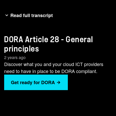
Read full transcript
[字幕已自动生成] 第25条，一般原则的 标题非常
巧妙， 它 不仅涵盖了在您的环境中使用第三方
DORA Article 28 - General
ICT提供商， 而且还涵盖了第三方ICT提供商本
身。 现在、请将其视为您的云提供商。 它控制云
principles
提供商的使用以及 使用云提供商的集中风险。 大
2 years ago
多数企业都在云中处理工作负载、 Dora表示、我
Discover what you and your cloud ICT providers
们必须能够将这些工作负载移 回内部或迁移到其
need to have in place to be DORA compliant.
他云。 这些工作负载必须经过记录和测试、 我们
可以通过使用云卷来提供帮助。 云卷允许您将工
Get ready for DORA
作负载置于 云中并将其恢复到现场、 或者将其移
动到替代云、从而 满足多拉的要求。 如果您想了
解更多信息、请访问 Dora.com并搜索NetApp。