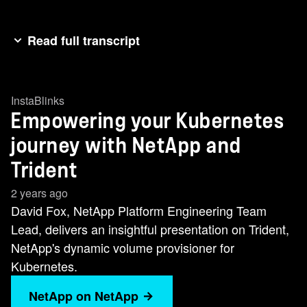
Read full transcript
[字幕已自动生成。] 感谢大家加入本NetApp。 这
是用于开发运营自动化的优素福Trident。 今天、
InstaBlinks
我们有David Fox、他是NetApp 平台工程团队的
Empowering your Kubernetes
主管。 Dave是 NetApp的平台工程团队主管、 专
门负责 在KubeNet上设计和部署服务。 他的职责
journey with NetApp and
包括领导一支充满活力的团队实施 创新解决方
Trident
案、以增强 公司内的容器化和自动化。 所以不用
2 years ago
再多说，大卫，把它带走。 Chris、您好、再次感
David Fox, NetApp Platform Engineering Team
谢您的介绍。 我是 NetApp IP平台工程团队主管
Lead, delivers an insightful presentation on Trident,
David Fox。 今天、我们将讨论 Trident的开发运
NetApp's dynamic volume provisioner for
营自动化。 因此、在议程上、我们首先要讨论 云
Kubernetes.
之旅的内容。 我们在这段旅程中已经走过了很长
一段时间。 嗯、我们将稍微谈谈 这段旅程的样
NetApp on NetApp