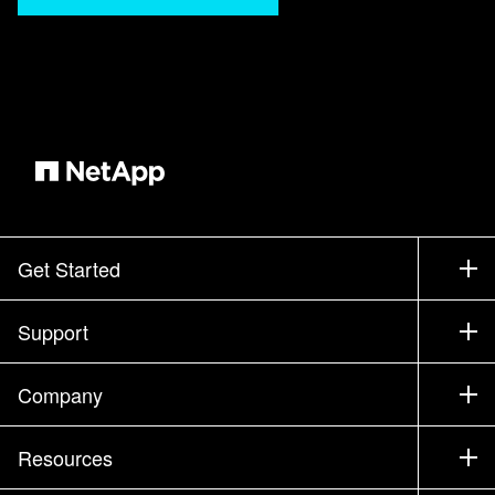
子。 其次、我们将讨论Kubbernetes、并 稍微谈
谈它如何适应这一过程。 此外、您知道、我们将
从 应用程序开发人员的角度讨论Kubelnetes如何
真正帮助我们。 最后、我们将讨论 Trident如何真
正融入其中、 以及它如何真正促进应用程序 交付
流程。 下面简要介绍一下我们的发展历程。 嗯、
我是2014年开始在NetApp工作的。 当我开始工
作时， 我们提供应用程序的方式是， 如果您已经
在 这个行业工作了足够长的时间，您会记住这一
Get Started
点，您知道， 有点像手动部署。 您像域架构师一
样与 存储工程人员一起聚集在一起。 计算机工
How to Buy
Support
程。 网络工程。 你会有一个 会议或一组会议，
Contact Sales
大家会写下他们的任务 ，然后用他们的方式去
Support
做，对。 您知道、计算可能需要三 天时间才能恢
Company
Find a Partner
复计算。 网络耗时一周、存储 耗时一两天。
Training
Test Drive a Product
Company
对。 然后，我们，你知道，回来，然后，你知
Resources
Documentation
道， 有点像手工组合在一起，你知道， 交叉的手
Executive Briefing
Partners