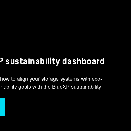
eXP Sustainability信息板在碳感知型数据管理方面处
续性语言要求 能源监管机构使用新类型的数据、 例如环境指标。
。 散热指标尤其有助于考虑 环境散热消耗。 我们不仅仅
P sustainability dashboard
ops 通过规范化指导提出建议的变更、发现改善碳排放的机
 甚至提供基于更环保SLA的服务！ 希望在降低成本的同时
how to align your storage systems with eco-
nability goals with the BlueXP sustainability