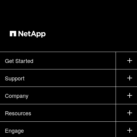
周期将创造更多价值。 运行自己的AI实例时、 您
馈送的数据和上下文越多、 生成响应越好、 但这
个过程说起来容易做起来难。 不仅数据量庞大且
无中断、而且分散且往往是非结构化的、 始终存
在安全风险。 防范敏感数据泄露、 偏差、模型异
常和恶意黑客攻击需要谨慎。 我们还必须考虑 对
支持 现代培训和部署的数据基础架构进行可持续
管理。 采用这种方式的竞争是可以理解的、 但尽
Get Started
早解决数据隐私问题要容易得多、 而不是稍后再
How to Buy
面临不合规问题。 AI带来的数据管理挑战 使企业
Support
必须采用 智能数据基础架构、 但AI 对于企业内部
Contact Sales
内容创建者的创作流程意味着什么？ 让我们来看
Support
Company
Find a Partner
看 我的一位优秀同事Emma Reeve. Emma是一名
Training
贸易人士、一名客户体验 和内容专家、一名所谓
Test Drive a Product
Company
Resources
Documentation
的创意专家。 她是NetApp的内容副总裁 、是我
Executive Briefing
Partners
们故事讲述战略的关键角色。 嗨、Emma。 很开
Knowledge Base
Newsroom
Engage
Products A-Z
Careers
心见到你。 很高兴见到您、Matt、 或者至少看到