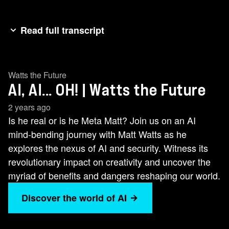
Read full transcript
[字幕已自动生成] (音乐很好听)嗨、我是Matt
Watts. 欢迎阅读另一版《瓦特的未来》。 在本
Watts the Future
集、我们将讨论 人们可能更关注的人工智能的一
AI, AI... OH! | Watts the Future
些领域。 我们把这一集称为“AI AI啊”， 就像在老
麦当劳一样，这一集将 在一天的剩余时间里停留
2 years ago
在你的头脑中。 不过、我们将介绍三件事。 我们
Is he real or is he Meta Matt? Join us on an AI
将与首席信息安全官 讨论他们如何看待AI的安全
mind-bending journey with Matt Watts as he
性。 我们将与有创意的人 探讨他们如何看待 对
explores the nexus of AI and security. Witness its
员工的潜在影响、我们将讨论如何 克服一些挑
revolutionary impact on creativity and uncover the
战、 才能真正利用AI的优势。 AI带来了许多新挑
myriad of benefits and dangers reshaping our world.
战。 释放AI的无限潜能几乎完全 依赖于为IT提供
Discover the world of AI
动力的数据、 以及在一个连续的 周期中访问、管
理和使用 数据、随着分析和使用更多数据、这一