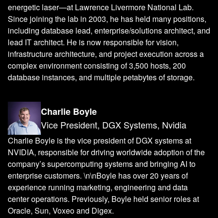
energetic laser—at Lawrence Livermore National Lab.
Since joining the lab in 2003, he has held many positions,
including database lead, enterprise/solutions architect, and
lead IT architect. He is now responsible for vision,
infrastructure architecture, and project execution across a
complex environment consisting of 3,500 hosts, 200
database instances, and multiple petabytes of storage.
Charlie Boyle
Vice President, DGX Systems, Nvidia
Charlie Boyle is the vice president of DGX systems at
NVIDIA, responsible for driving worldwide adoption of the
company’s supercomputing systems and bringing AI to
enterprise customers. \n\nBoyle has over 20 years of
experience running marketing, engineering and data
center operations. Previously, Boyle held senior roles at
Oracle, Sun, Voxeo and Digex.