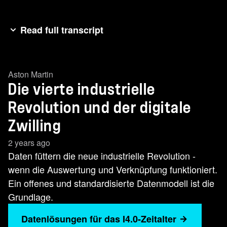
Read full transcript
Bei Industrie 40 denken die wenigsten an Netep.
Dabei ist die vierte industrielle Revolution eine
Aston Martin
Software Revolution. Eine Software Revolution,
Die vierte industrielle
die sich auf sehr viele Daten stützt. Diese Daten
werden erzeugt in Produktionsstraßen,
Revolution und der digitale
Anfertigungsmaschinen, von Sensoren,
Zwilling
Robotern, Kameras und vielen weiteren mehr
2 years ago
oder weniger smarten Geräten. Die Daten alleine
Daten füttern die neue industrielle Revolution -
bringen aber keinen geschäftlichen Mehrwert. Im
wenn die Auswertung und Verknüpfung funktioniert.
Gegenteil, ihre Speicherung verursacht zunächst
Ein offenes und standardisierte Datenmodell ist die
nur Kosten. Nutzen aus den Daten entsteht erst,
Grundlage.
wenn es gelingt, aus den Daten neue
Informationen zu gewinnen und diese
Datenlösungen für das I4.0-Zeitalter