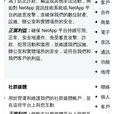
為了防止詐欺、竊盜或其他非法活動，例
客戶
如對 NetApp 資訊技術系統或 NetApp 平
合作夥
台的故意攻擊，並確保我們的數位財產、
設施、辦公室和實體場所的安全。
商業
確保 NetApp 平台持續可用、
正當利益：
電子
正常、安全地運作、免受蓄意攻擊、詐
音訊
欺、犯罪活動和濫用，並維護我們設施、
辦公室和實體場所的安全，這符合我們和
通訊
我們客戶的利益。
功能
地理
聯絡
社群媒體
個人
用於營運和維護我們的社群媒體帳戶，並
在這些平台上與您互動
客戶
能夠在社群媒體平台上與您互
正當利益：