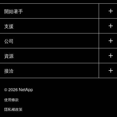
開始著手
如何購買
支援
聯絡銷售人員
支援
公司
尋找合作夥伴
訓練
試用產品
公司
資源
說明文件
執行簡報
合作夥伴
知識庫
新聞
接洽
產品（依英文字母順序排列）
工作機會
社群
活動
產品更新
投資人
與我們連絡
學習
部落格
©
2026
NetApp
信任中心
網站意見反應
客戶使用經驗
使用條款
責任與永續
存取性
客戶成功案例
隱私權政策
品質認證
電子郵件訂閱