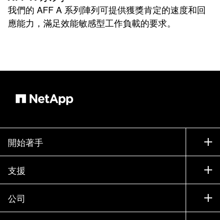
我們的 AFF A 系列陣列可提供獲獎肯定的速度和回
應能力，滿足效能敏感型工作負載的要求。
開始著手
如何購買
支援
聯絡銷售人員
支援
公司
尋找合作夥伴
訓練
試用產品