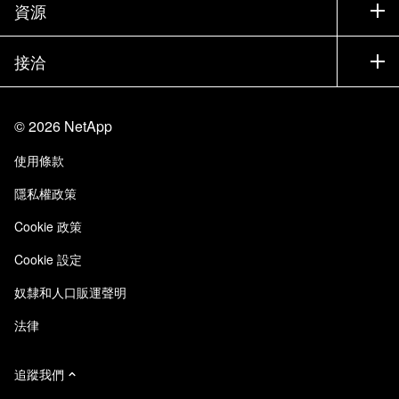
公司
資源
說明文件
執行簡報
合作夥伴
知識庫
新聞
接洽
產品（依英文字母順序排列）
工作機會
社群
活動
產品更新
投資人
與我們連絡
學習
部落格
©
2026
NetApp
信任中心
網站意見反應
客戶使用經驗
使用條款
責任與永續
存取性
客戶成功案例
隱私權政策
品質認證
電子郵件訂閱
Cookie 政策
NetApp Instaclustr
Cookie 設定
奴隸和人口販運聲明
法律
追蹤我們