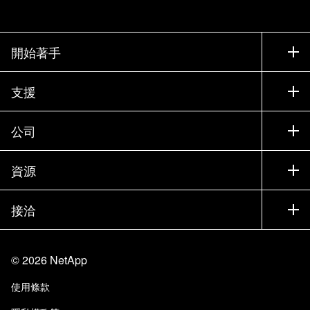
開始著手
如何購買
支援
聯絡銷售人員
支援
公司
尋找合作夥伴
訓練
試用產品
公司
資源
說明文件
執行簡報
合作夥伴
知識庫
新聞
接洽
產品（依英文字母順序排列）
工作機會
社群
活動
產品更新
投資人
與我們連絡
學習
部落格
©
2026
NetApp
信任中心
網站意見反應
客戶使用經驗
使用條款
責任與永續
存取性
客戶成功案例