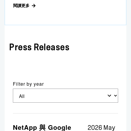
閱讀更多
Press Releases
Filter by
year
新聞稿
NetApp 與 Google
2026 May