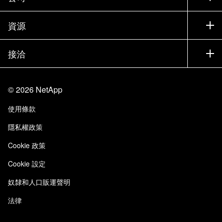
尋找合作夥伴
訓練
試用產品
公司
資源
說明文件
執行簡報
合作夥伴
知識庫
新聞
接洽
產品（依英文字母順序排列）
工作機會
社群
活動
產品更新
投資人
與我們連絡
學習
部落格
©
2026
NetApp
信任中心
網站意見反應
客戶使用經驗
使用條款
責任與永續
存取性
客戶成功案例
隱私權政策
品質認證
電子郵件訂閱
Cookie 政策
NetApp Instaclustr
Cookie 設定
奴隸和人口販運聲明
法律