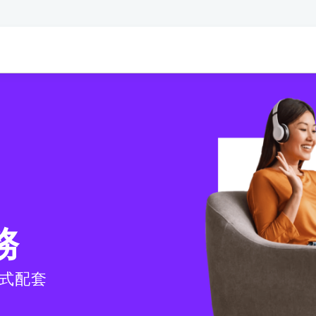
務
式配套