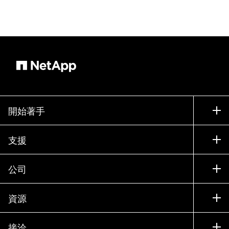
開始著手
如何購買
支援
聯絡銷售人員
支援
公司
尋找合作夥伴
訓練
試用產品
公司
資源
說明文件
執行簡報
合作夥伴
知識庫
新聞
接洽
產品（依英文字母順序排列）