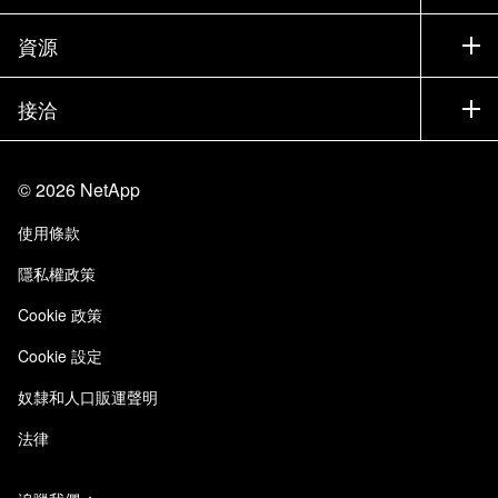
訓練
試用產品
公司
資源
說明文件
執行簡報
合作夥伴
知識庫
新聞
接洽
產品（依英文字母順序排列）
工作機會
社群
活動
產品更新
投資人
與我們連絡
學習
部落格
©
2026
NetApp
信任中心
網站意見反應
客戶使用經驗
使用條款
責任與永續
存取性
客戶成功案例
隱私權政策
品質認證
電子郵件訂閱
Cookie 政策
NetApp Instaclustr
Cookie 設定
奴隸和人口販運聲明
法律