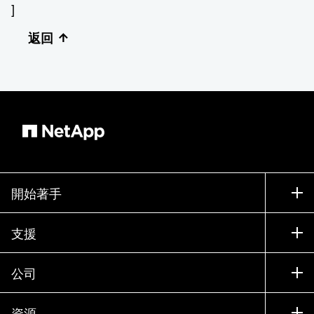
]
返回
開始著手
如何購買
支援
聯絡銷售人員
支援
公司
尋找合作夥伴
訓練
試用產品
公司
資源