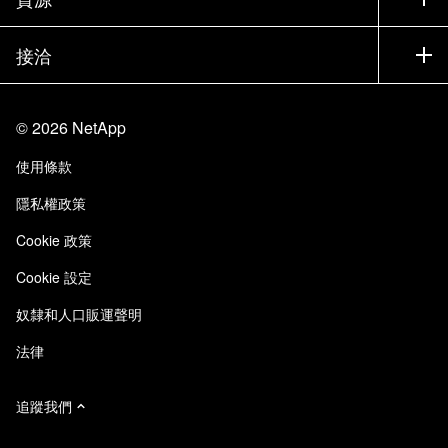
說明文件
執行簡報
合作夥伴
知識庫
新聞
接洽
產品（依英文字母順序排列）
工作機會
社群
活動
產品更新
投資人
與我們連絡
學習
部落格
©
2026
NetApp
信任中心
網站意見反應
客戶使用經驗
使用條款
責任與永續
存取性
客戶成功案例
隱私權政策
品質認證
電子郵件訂閱
Cookie 政策
NetApp Instaclustr
Cookie 設定
奴隸和人口販運聲明
法律
追蹤我們