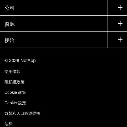
支援
公司
尋找合作夥伴
訓練
試用產品
公司
資源
說明文件
執行簡報
合作夥伴
知識庫
新聞
接洽
產品（依英文字母順序排列）
工作機會
社群
活動
產品更新
投資人
與我們連絡
學習
部落格
©
2026
NetApp
信任中心
網站意見反應
客戶使用經驗
使用條款
責任與永續
存取性
客戶成功案例
隱私權政策
品質認證
電子郵件訂閱
Cookie 政策
NetApp Instaclustr
Cookie 設定
奴隸和人口販運聲明
法律