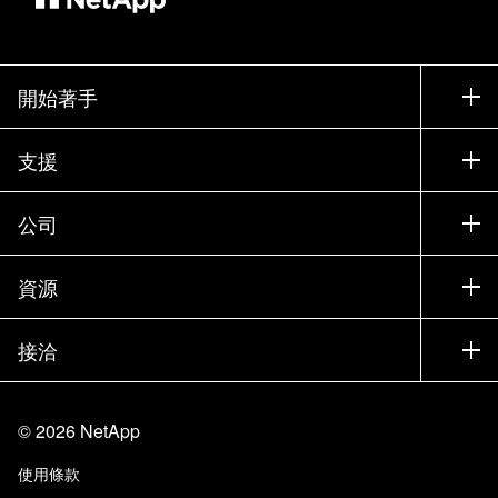
開始著手
如何購買
支援
聯絡銷售人員
支援
公司
尋找合作夥伴
訓練
試用產品
公司
資源
說明文件
執行簡報
合作夥伴
知識庫
新聞
接洽
產品（依英文字母順序排列）
工作機會
社群
活動
產品更新
投資人
與我們連絡
學習
部落格
©
2026
NetApp
信任中心
網站意見反應
客戶使用經驗
使用條款
責任與永續
存取性