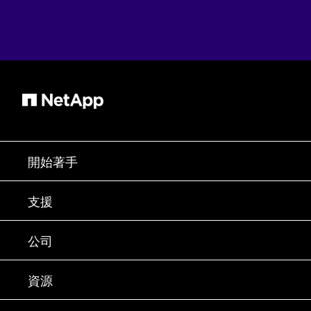
開始著手
如何購買
支援
聯絡銷售人員
支援
公司
尋找合作夥伴
訓練
試用產品
公司
資源
說明文件
執行簡報
合作夥伴
知識庫