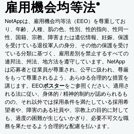
雇用機会均等法*
NetAppは、雇用機会均等法（EEO）を尊重してお
り、年齢、人種、肌の色、性別、性的指向、性同一
性、国籍、宗教、障害または遺伝情報、妊娠、保護
を受けている退役軍人の身分、その他の保護を受け
ている分類に基づく、雇用差別を禁止するすべての
連邦法、州法、地方法を遵守しています。NetApp
は応募者と従業員が尊重され、公平に扱われ、尊厳
をもって尊重されるよう、あらゆる合理的な措置を
講じます。EEO
をご参照ください。適用さ
ポスター
れる法に従い、身体的 / 精神的制約が認められるも
のの、それ以外では採用条件を満たしている採用希
望者や、障害のある社員や、宗教上の目的に対して
も、過度の困難が生じないかぎり、必要不可欠な職
務を果たせるよう合理的な配慮を払います。