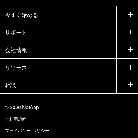
今すぐ始める
購入方法
サポート
営業チームへのお問い合わせ
サポート
会社情報
パートナーを検索
トレーニング
製品を試用
会社情報
リソース
ドキュメント
エグゼクティブ ブリーフィング
パートナー
ナレッジ ベース
ニュースルーム
相談
製品A-Z
採用情報
コミュニティ
イベント
製品アップデート
投資家情報
お問い合わせ
知識の習得
ブログ
©
2026
NetApp
Trust Center
当サイトに関するフィードバック
カスタマー エクスペリエンス
ご利用規約
責任と持続可能性
アクセシビリティ
ユーザ事例
プライバシー ポリシー
品質に関する認定
Eメールの登録