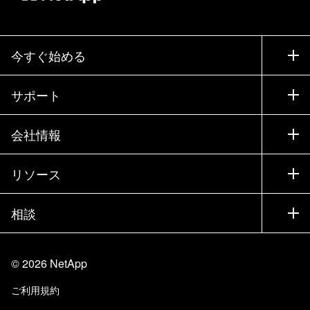
今すぐ始める
購入方法
サポート
営業チームへのお問い合わせ
サポート
会社情報
パートナーを検索
トレーニング
製品を試用
会社情報
リソース
ドキュメント
エグゼクティブ ブリーフィング
パートナー
ナレッジ ベース
ニュースルーム
相談
製品A-Z
採用情報
コミュニティ
イベント
製品アップデート
投資家情報
お問い合わせ
知識の習得
ブログ
©
2026
NetApp
Trust Center
当サイトに関するフィードバック
カスタマー エクスペリエンス
ご利用規約
責任と持続可能性
アクセシビリティ
ユーザ事例