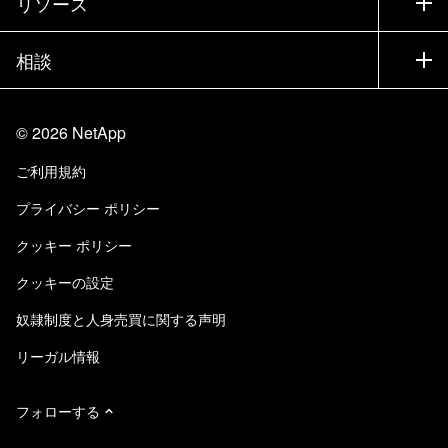
リソース
ドキュメント
エグゼクティブ ブリーフィング
パートナー
ナレッジ ベース
ニュースルーム
相談
製品A-Z
採用情報
コミュニティ
イベント
製品アップデート
投資家情報
お問い合わせ
知識の習得
ブログ
©
2026
NetApp
Trust Center
当サイトに関するフィードバック
カスタマー エクスペリエンス
ご利用規約
責任と持続可能性
アクセシビリティ
ユーザ事例
プライバシー ポリシー
品質に関する認定
Eメールの登録
クッキー ポリシー
NetApp Instaclustr
クッキーの設定
奴隷制度と人身売買に関する声明
リーガル情報
フォローする