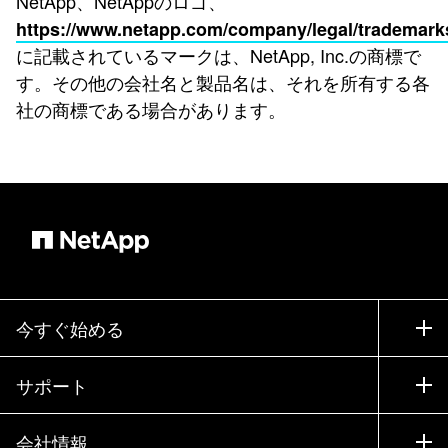
NetApp、NetAppのロゴ、
https://www.netapp.com/company/legal/trademark
に記載されているマークは、NetApp, Inc.の商標で
す。その他の会社名と製品名は、それを所有する各
社の商標である場合があります。
今すぐ始める
購入方法
サポート
営業チームへのお問い合わせ
サポート
会社情報