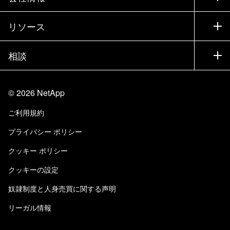
パートナーを検索
トレーニング
製品を試用
会社情報
リソース
ドキュメント
エグゼクティブ ブリーフィング
パートナー
ナレッジ ベース
ニュースルーム
相談
製品A-Z
採用情報
コミュニティ
イベント
製品アップデート
投資家情報
お問い合わせ
知識の習得
ブログ
©
2026
NetApp
Trust Center
当サイトに関するフィードバック
カスタマー エクスペリエンス
ご利用規約
責任と持続可能性
アクセシビリティ
ユーザ事例
プライバシー ポリシー
品質に関する認定
Eメールの登録
クッキー ポリシー
NetApp Instaclustr
クッキーの設定
奴隷制度と人身売買に関する声明
リーガル情報