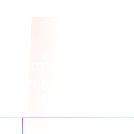
ué problema de da
quieres resolver co
NetApp?
jas
Optimiza las iniciativas en la nube