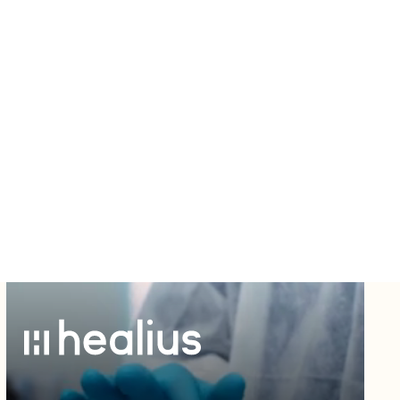
os
res
ndo