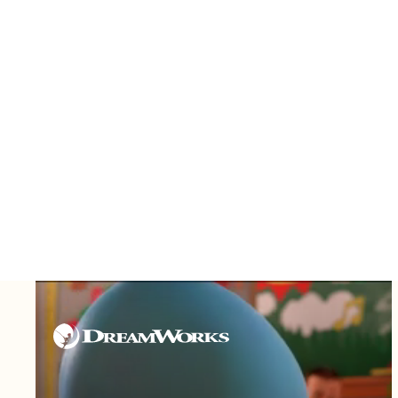
C
pr
te