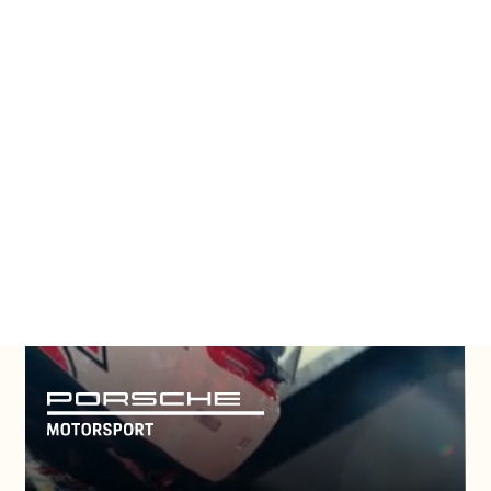
on la confianza de l
incipales innovado
cnológicos del mu
Consulta todos los casos de clientes