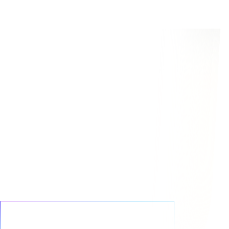
tos
n
Acelera los resultados de la IA