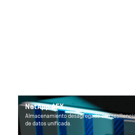
Nuev
NetApp AFX
Almacenamiento desagregado con resiliencia
de datos unificada.