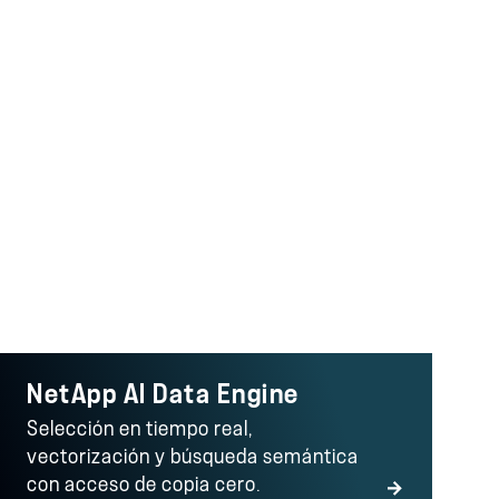
etApp
NetApp AI Data Engine
Selección en tiempo real,
vectorización y búsqueda semántica
con acceso de copia cero.