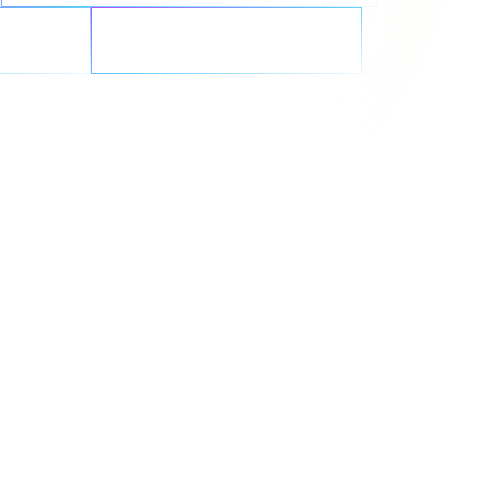
idez
Reimagina la GenAI