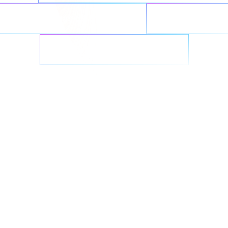
imiza las cargas de trabajo
Integra con flu
Combate el ransomware