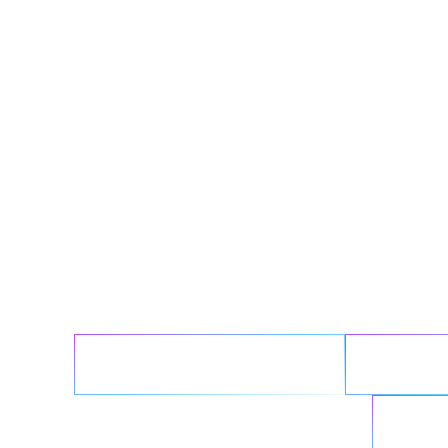
Ne
제를
복잡한 인프라 단순화
클라우드
원활