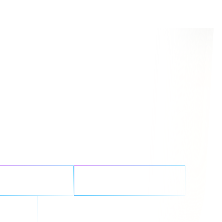
터 문
가요?
보안 강화
워크로드 간소화
퇴치