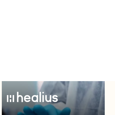
ch-
 auf