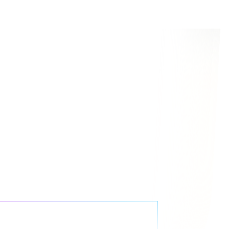
em
App
KI-Ergebnisse beschleunigen