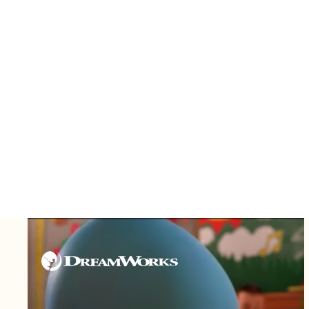
We
Inn