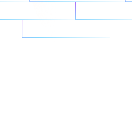
rkloads rationalisieren
Nahtlos integriere
Ransomware bekämpfen