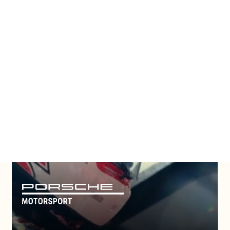
ltweit führende Te
ovatoren vertrauen
NetApp
Alle Kundenreferenzen anzeigen