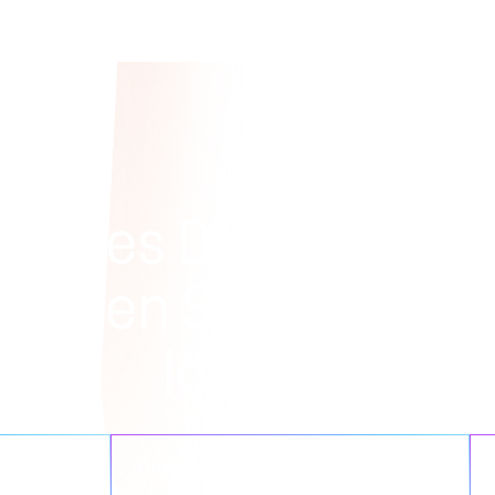
elches Datenprobl
chten Sie mit Net
lösen?
fachen
Cloud-Initiativen optimieren