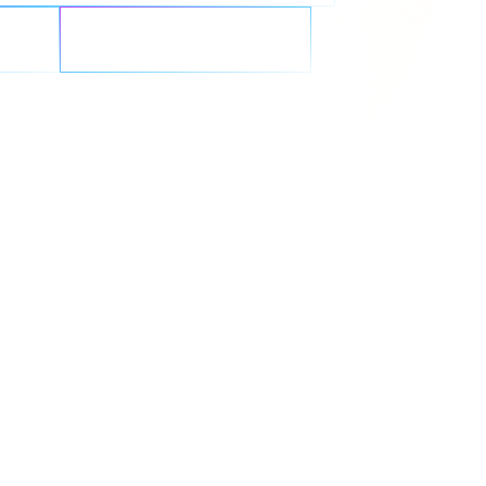
n
GenAI neu denken