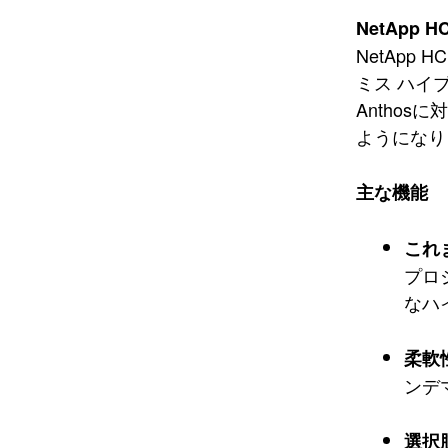
NetApp HC
NetAp
ミス ハイブ
Antho
ようになり
主な機能
これ
プロジ
なハ
柔軟
ンデ
選択