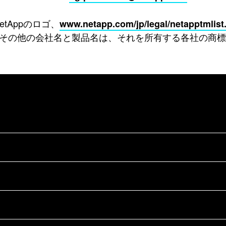
NetAppのロゴ、
www.netapp.com/jp/legal/netapptmlist
その他の会社名と製品名は、それを所有する各社の商標