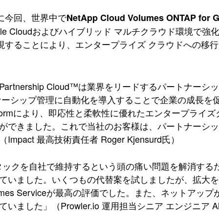
に今回、世界中で
NetApp Cloud Volumes ONTAP for G
ogle Cloudおよびハイブリッド マルチクラウド環
現することにより、エンタープライズ クラウドへの移
tのPartnership Cloud™は業界をリードするパー
ーシップ管理に自動化を導入することで企業の成長を促しています。Clo
 Platformにより、即応性と柔軟性に優れたエンタープ
ができました。これで当社のお客様は、パートナーシ
mpact 最高技術責任者 Roger Kjensurd氏）
スタックを自社で維持するという頭の痛い問題を解消するた
ていました。いくつもの代替案を試しましたが、拡大を続
Volumes Serviceが最高の評価でした。また、ネッ
いました」（Prowler.io 運用担当シニア エンジニア Ale