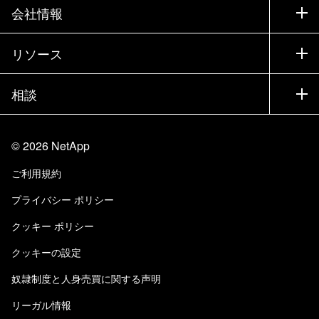
サポート
会社情報
パートナーを検索
トレーニング
製品を試用
会社情報
リソース
ドキュメント
エグゼクティブ ブリーフィング
パートナー
ナレッジ ベース
ニュースルーム
相談
製品A-Z
採用情報
コミュニティ
イベント
製品アップデート
投資家情報
お問い合わせ
知識の習得
ブログ
©
2026
NetApp
Trust Center
当サイトに関するフィードバック
カスタマー エクスペリエンス
ご利用規約
責任と持続可能性
アクセシビリティ
ユーザ事例
プライバシー ポリシー
品質に関する認定
Eメールの登録
クッキー ポリシー
NetApp Instaclustr
クッキーの設定
奴隷制度と人身売買に関する声明
リーガル情報