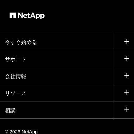
今すぐ始める
購入方法
サポート
営業チームへのお問い合わせ
サポート
会社情報
パートナーを検索
トレーニング
製品を試用
会社情報
リソース
ドキュメント
エグゼクティブ ブリーフィング
パートナー
ナレッジ ベース
ニュースルーム
相談
製品A-Z
採用情報
コミュニティ
イベント
製品アップデート
投資家情報
お問い合わせ
知識の習得
ブログ
©
2026
NetApp