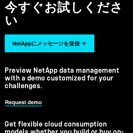
今すぐお試しくださ
い
NetAppにメッセージを送信
Preview NetApp data management
with a demo customized for your
challenges.
Request demo
Get flexible cloud consumption
models whether you build or buy on-