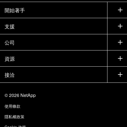
開始著手
如何購買
支援
聯絡銷售人員
支援
公司
尋找合作夥伴
訓練
試用產品
公司
資源
說明文件
執行簡報
合作夥伴
知識庫
新聞
接洽
產品（依英文字母順序排列）
工作機會
社群
活動
產品更新
投資人
與我們連絡
學習
部落格
©
2026
NetApp
信任中心
網站意見反應
客戶使用經驗
使用條款
責任與永續
存取性
客戶成功案例
隱私權政策
品質認證
電子郵件訂閱