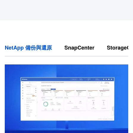
NetApp 備份與還原
SnapCenter
StorageG