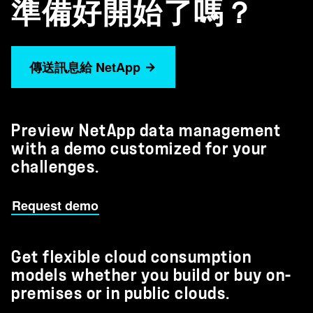
準備好開始了嗎？
傳送訊息給 NetApp
Preview NetApp data management
with a demo customized for your
challenges.
Request demo
Get flexible cloud consumption
models whether you build or buy on-
premises or in public clouds.