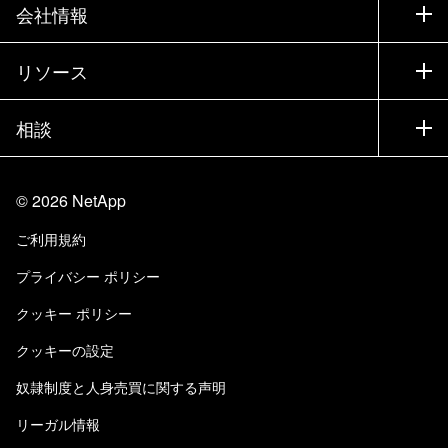
サポート
会社情報
パートナーを検索
トレーニング
製品を試用
会社情報
リソース
ドキュメント
エグゼクティブ ブリーフィング
パートナー
ナレッジ ベース
ニュースルーム
相談
製品A-Z
採用情報
コミュニティ
イベント
製品アップデート
投資家情報
お問い合わせ
知識の習得
ブログ
©
2026
NetApp
Trust Center
当サイトに関するフィードバック
カスタマー エクスペリエンス
ご利用規約
責任と持続可能性
アクセシビリティ
ユーザ事例
プライバシー ポリシー
品質に関する認定
Eメールの登録
クッキー ポリシー
NetApp Instaclustr
クッキーの設定
奴隷制度と人身売買に関する声明
リーガル情報