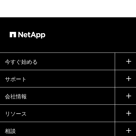
今すぐ始める
購入方法
サポート
営業チームへのお問い合わせ
サポート
会社情報
パートナーを検索
トレーニング
製品を試用
会社情報
リソース
ドキュメント
エグゼクティブ ブリーフィング
パートナー
ナレッジ ベース
ニュースルーム
相談
製品A-Z
採用情報