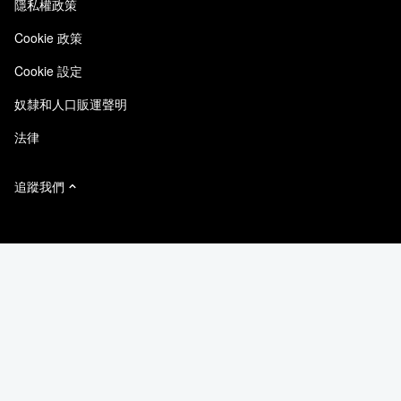
隱私權政策
品質認證
電子郵件訂閱
Cookie 政策
NetApp Instaclustr
Cookie 設定
奴隸和人口販運聲明
法律
追蹤我們