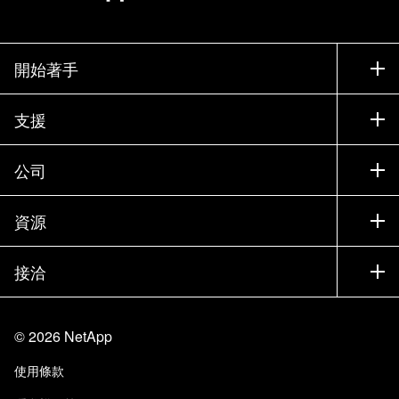
開始著手
如何購買
支援
聯絡銷售人員
支援
公司
尋找合作夥伴
訓練
試用產品
公司
資源
說明文件
執行簡報
合作夥伴
知識庫
新聞
接洽
產品（依英文字母順序排列）
工作機會
社群
活動
產品更新
投資人
與我們連絡
學習
部落格
©
2026
NetApp
信任中心
網站意見反應
客戶使用經驗
使用條款
責任與永續
存取性
客戶成功案例