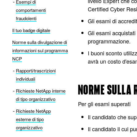
livello Expert che c
Esempi di
Certified Cyber Resi
comportamenti
fraudolenti
Gli esami di accre
Il tuo badge digitale
Gli esami acquistati
programmazione.
Norme sulla divulgazione di
informazioni sul programma
I buoni sconto util
NCP
avrà un costo d'es
Rapporti/trascrizioni
individuali
NORME SULLA R
Richieste NetApp interne
di tipo organizzativo
Per gli esami superati
Richieste NetApp
Il candidato che su
esterne di tipo
organizzativo
Il candidato il cui 