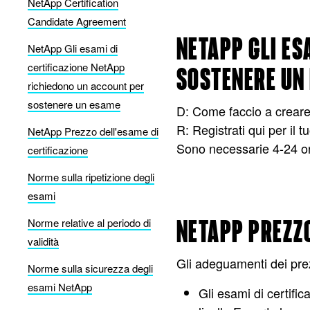
NetApp Certification
Candidate Agreement
NETAPP GLI ES
NetApp Gli esami di
certificazione NetApp
SOSTENERE UN
richiedono un account per
sostenere un esame
D: Come faccio a crear
R: Registrati qui per il
NetApp Prezzo dell'esame di
Sono necessarie 4-24 o
certificazione
Norme sulla ripetizione degli
esami
Norme relative al periodo di
NETAPP PREZZO
validità
Gli adeguamenti dei prez
Norme sulla sicurezza degli
esami NetApp
Gli esami di certif