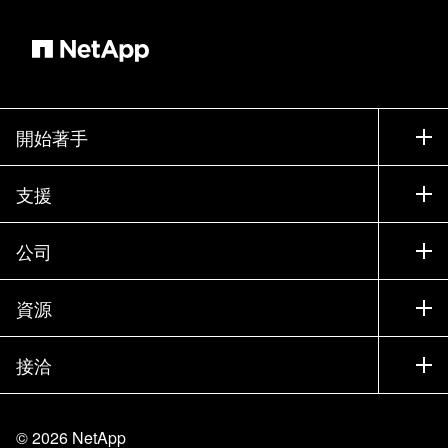
開始著手
如何購買
支援
聯絡銷售人員
支援
公司
尋找合作夥伴
訓練
試用產品
公司
資源
說明文件
執行簡報
合作夥伴
知識庫
新聞
接洽
產品（依英文字母順序排列）
工作機會
社群
活動
產品更新
投資人
與我們連絡
學習
部落格
©
2026
NetApp
信任中心