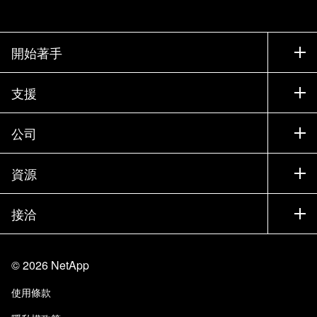
開始著手
如何購買
支援
聯絡銷售人員
支援
公司
尋找合作夥伴
訓練
試用產品
公司
資源
說明文件
執行簡報
合作夥伴
知識庫
新聞
接洽
產品（依英文字母順序排列）
工作機會
社群
活動
產品更新
投資人
與我們連絡
學習
部落格
©
2026
NetApp
信任中心
網站意見反應
客戶使用經驗
使用條款
責任與永續
存取性
客戶成功案例