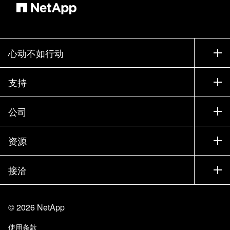
心动不如行动
如何购买
支持
联系销售部门
支持
公司
寻找合作伙伴
训练
试用产品
公司
资源
文档中心
贵宾体验中心
合作伙伴
知识库
新闻中心
接洽
产品 A-Z
招聘
社区
活动
产品更新
投资者
联系我们
学习
博客
©
2026
NetApp
信任中心
站点反馈
客户体验
使用条款