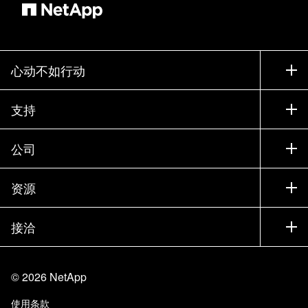
心动不如行动
如何购买
支持
联系销售部门
支持
公司
寻找合作伙伴
训练
试用产品
公司
资源
文档中心
贵宾体验中心
合作伙伴
知识库
新闻中心
接洽
产品 A-Z
招聘
社区
活动
产品更新
投资者
联系我们
学习
博客
©
2026
NetApp
信任中心
站点反馈
客户体验
使用条款
责任与可持续性