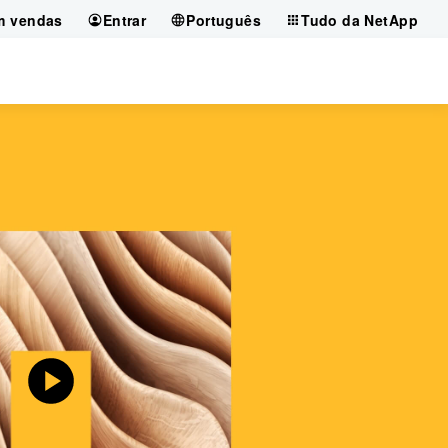
m vendas
Entrar
Português
Tudo da NetApp