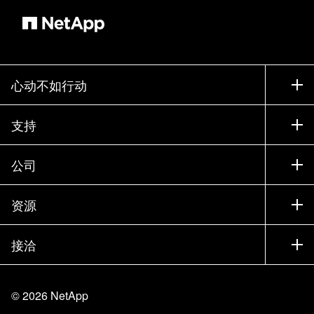
心动不如行动
如何购买
支持
联系销售部门
支持
公司
寻找合作伙伴
训练
试用产品
公司
资源
文档中心
贵宾体验中心
合作伙伴
知识库
新闻中心
接洽
产品 A-Z
招聘
社区
活动
产品更新
投资者
联系我们
学习
博客
©
2026
NetApp
信任中心
站点反馈