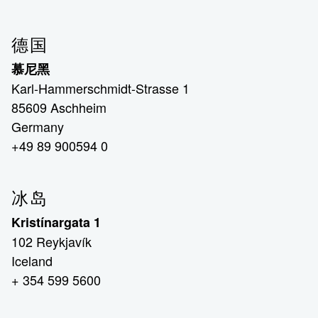
德国
慕尼黑
Karl-Hammerschmidt-Strasse 1
85609 Aschheim
Germany
+49 89 900594 0
冰岛
Kristínargata 1
102 Reykjavík
Iceland
+ 354 599 5600