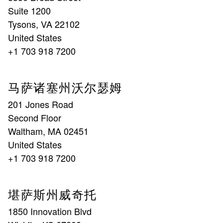
Suite 1200
Tysons, VA 22102
United States
+1 703 918 7200
马萨诸塞州沃尔瑟姆
201 Jones Road
Second Floor
Waltham, MA 02451
United States
+1 703 918 7200
堪萨斯州威奇托
1850 Innovation Blvd