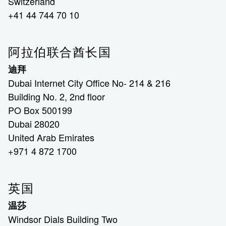
Switzerland
+41 44 744 70 10
阿拉伯联合酋长国
迪拜
Dubai Internet City Office No- 214 & 216
Building No. 2, 2nd floor
PO Box 500199
Dubai 28020
United Arab Emirates
+971 4 872 1700
英国
温莎
Windsor Dials Building Two