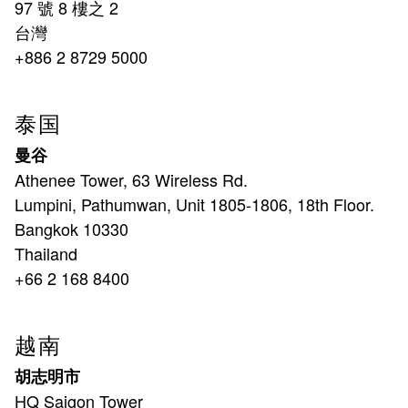
97 號 8 樓之 2
台灣
+886 2 8729 5000
泰国
曼谷
Athenee Tower, 63 Wireless Rd.
Lumpini, Pathumwan, Unit 1805-1806, 18th Floor.
Bangkok 10330
Thailand
+66 2 168 8400
越南
胡志明市
HQ Saigon Tower