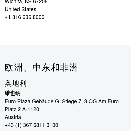
Wichita, KS 67208
United States
+1 316 636 8000
欧洲、中东和非洲
奥地利
维也纳
Euro Plaza Gebäude G, Stiege 7, 3.OG Am Euro
Platz 2 A-1120
Austria
+43 (1) 367 6811 3100