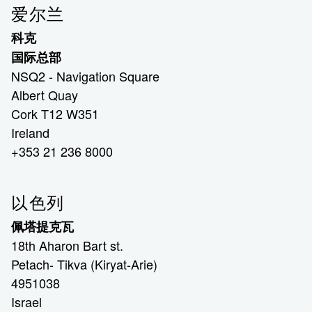
爱尔兰
科克
国际总部
NSQ2 - Navigation Square
Albert Quay
Cork T12 W351
Ireland
+353 21 236 8000
以色列
佩塔提克瓦
18th Aharon Bart st.
Petach- Tikva (Kiryat-Arie)
4951038
Israel