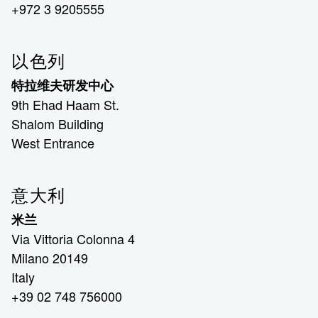
+972 3 9205555
以色列
特拉维夫研发中心
9th Ehad Haam St.
Shalom Building
West Entrance
意大利
米兰
Via Vittoria Colonna 4
Milano 20149
Italy
+39 02 748 756000