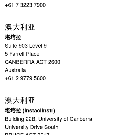
+61 7 3223 7900
澳大利亚
堪培拉
Suite 903 Level 9
5 Farrell Place
CANBERRA ACT 2600
Australia
+61 2 9779 5600
澳大利亚
堪培拉 (Instaclinstr)
Building 22B, University of Canberra
University Drive South
BRUCE ACT 2617