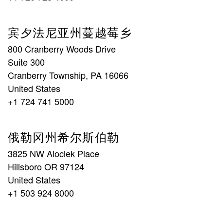
宾夕法尼亚州蔓越莓乡
800 Cranberry Woods Drive
Suite 300
Cranberry Township, PA 16066
United States
+1 724 741 5000
俄勒冈州希尔斯伯勒
3825 NW Aloclek Place
Hillsboro OR 97124
United States
+1 503 924 8000