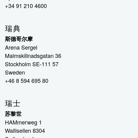
+34 91 210 4600
瑞典
斯德哥尔摩
Arena Sergel
Malmskillnadsgatan 36
Stockholm SE-111 57
Sweden
+46 8 594 695 80
瑞士
苏黎世
HAMmerweg 1
Wallisellen 8304