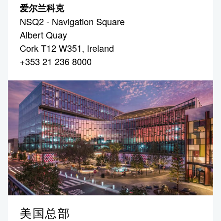
爱尔兰科克
NSQ2 - Navigation Square
Albert Quay
Cork T12 W351, Ireland
+353 21 236 8000
美国总部