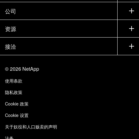
联系销售部门
支持
公司
寻找合作伙伴
训练
试用产品
公司
资源
文档中心
贵宾体验中心
合作伙伴
知识库
新闻中心
接洽
产品 A-Z
招聘
社区
活动
产品更新
投资者
联系我们
学习
博客
©
2026
NetApp
信任中心
站点反馈
客户体验
使用条款
责任与可持续性
无障碍使用
客户成功案例
隐私政策
质量认证
电子邮件订阅
Cookie 政策
NetApp Instaclustr
Cookie 设置
关于奴役和人口贩卖的声明
法务