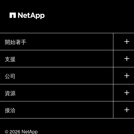
開始著手
如何購買
支援
聯絡銷售人員
支援
公司
尋找合作夥伴
訓練
試用產品
公司
資源
說明文件
執行簡報
合作夥伴
知識庫
新聞
接洽
產品（依英文字母順序排列）
工作機會
社群
活動
產品更新
投資人
與我們連絡
學習
部落格
©
2026
NetApp
信任中心