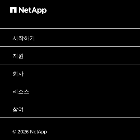
시작하기
구입 방법
지원
세일즈 팀 연락처
지원
회사
파트너 찾기
교육
제품 시험 구동
회사
리소스
설명서
경영진 브리핑
파트너
기술 자료
뉴스룸
참여
제품 소개
채용
커뮤니티
이벤트
제품 업데이트
투자자
문의
알아보기
블로그
©
2026
NetApp
Trust Center
사이트 피드백