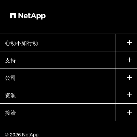
心动不如行动
如何购买
支持
联系销售部门
支持
公司
寻找合作伙伴
训练
试用产品
公司
资源
文档中心
贵宾体验中心
合作伙伴
知识库
新闻中心
接洽
产品 A-Z
招聘
社区
活动
产品更新
投资者
联系我们
学习
博客
©
2026
NetApp
信任中心