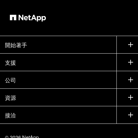
開始著手
如何購買
支援
聯絡銷售人員
支援
公司
尋找合作夥伴
訓練
試用產品
公司
資源
說明文件
執行簡報
合作夥伴
知識庫
新聞
接洽
產品（依英文字母順序排列）
工作機會
社群
活動
產品更新
投資人
與我們連絡
學習
部落格
©
2026
NetApp