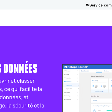
Service com
S DONNÉES
vrir et classer
e qui facilite la
 données, et
e, la sécurité et la