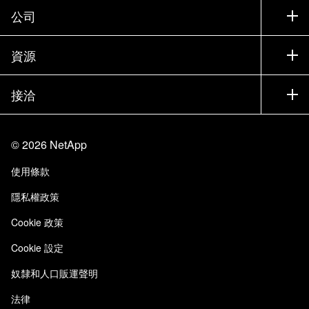
支援
公司
尋找合作夥伴
訓練
試用產品
公司
資源
說明文件
執行簡報
合作夥伴
知識庫
新聞
接洽
產品（依英文字母順序排列）
工作機會
社群
活動
產品更新
投資人
與我們連絡
學習
部落格
©
2026
NetApp
信任中心
網站意見反應
客戶使用經驗
使用條款
責任與永續
存取性
客戶成功案例
隱私權政策
品質認證
電子郵件訂閱
Cookie 政策
NetApp Instaclustr
Cookie 設定
奴隸和人口販運聲明
法律