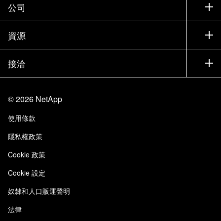
支援
公司
尋找合作夥伴
訓練
試用產品
公司
資源
說明文件
執行簡報
合作夥伴
知識庫
新聞
接洽
產品（依英文字母順序排列）
工作機會
社群
活動
產品更新
投資人
與我們連絡
學習
部落格
©
2026
NetApp
信任中心
網站意見反應
客戶使用經驗
使用條款
責任與永續
存取性
客戶成功案例
隱私權政策
品質認證
電子郵件訂閱
Cookie 政策
NetApp Instaclustr
Cookie 設定
奴隸和人口販運聲明
法律