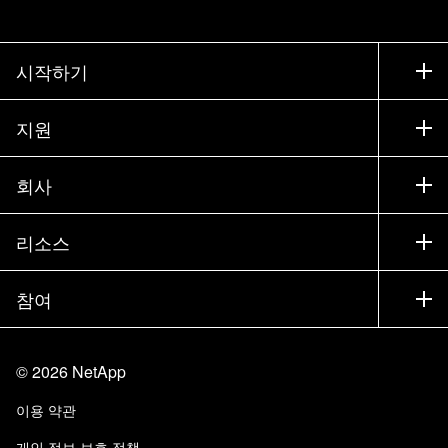
시작하기
구입 방법
지원
세일즈 팀 연락처
지원
회사
파트너 찾기
교육
제품 시험 구동
회사
리소스
설명서
경영진 브리핑
파트너
기술 자료
뉴스룸
참여
제품 소개
채용
커뮤니티
이벤트
제품 업데이트
투자자
문의
알아보기
블로그
©
2026
NetApp
Trust Center
사이트 피드백
고객 경험
이용 약관
책임 및 지속가능성
액세스 가능성
고객 사례
개인 정보 보호 정책